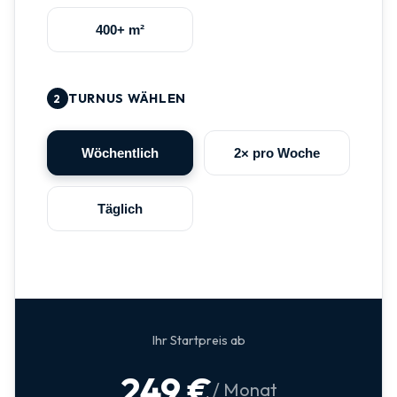
400+ m²
TURNUS WÄHLEN
2
Wöchentlich
2× pro Woche
Täglich
Ihr Startpreis ab
249 €
/ Monat