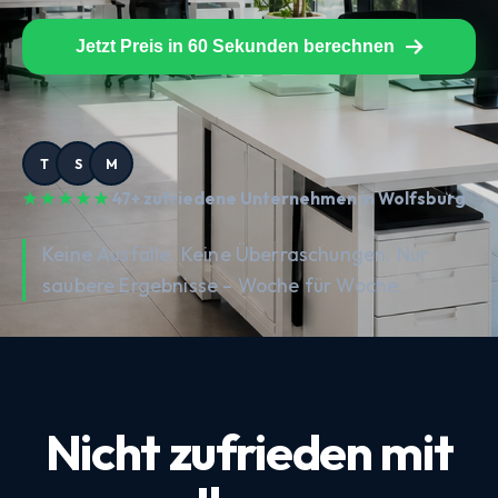
Jetzt Preis in 60 Sekunden berechnen
T
S
M
★ ★ ★ ★ ★
47+ zufriedene Unternehmen in Wolfsburg
Keine Ausfälle. Keine Überraschungen. Nur
saubere Ergebnisse – Woche für Woche.
Nicht zufrieden mit