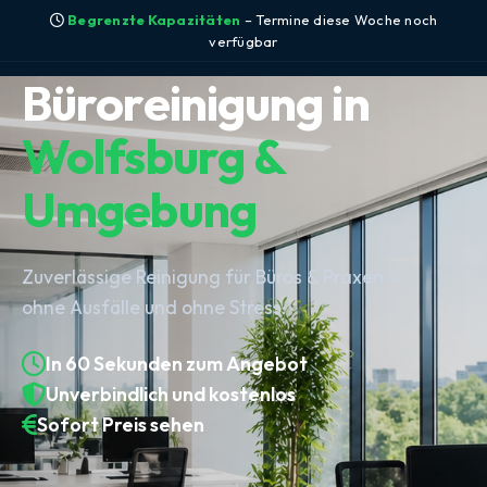
Begrenzte Kapazitäten
– Termine diese Woche noch
verfügbar
Büroreinigung in
Wolfsburg &
Umgebung
Zuverlässige Reinigung für Büros & Praxen –
ohne Ausfälle und ohne Stress.
In 60 Sekunden zum Angebot
Unverbindlich und kostenlos
Sofort Preis sehen